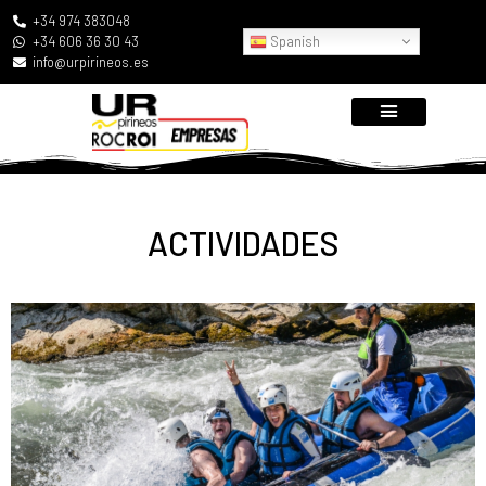
+34 974 383048
Spanish
+34 606 36 30 43
info@urpirineos.es
ACTIVIDADES