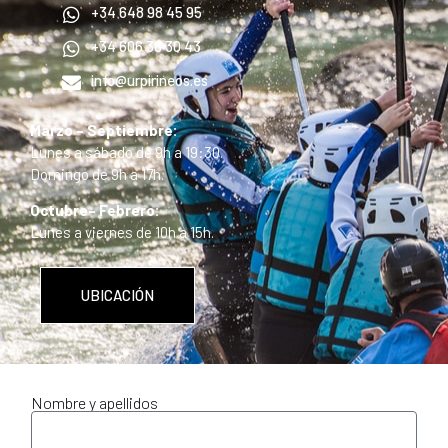
+34 648 98 45 95
+34 606 36 30 43
info@urpirineos.es
Marzo – Septiembre:
Lunes a sábado de 9h a 19:30.
Domingo de 9h a 17h.
Octubre– Febrero:
Lunes a viernes de 10h a 15h.
UBICACIÓN
Nombre y apellidos