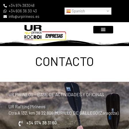
+34 974 383048
Spanish
+34 606 36 30 43
info@urpirineos.es
CONTACTO
UR PIRINEOS – BASE DE ACTIVIDADES Y OFICINAS
UR Rafting Pirineos
Ctra A 132, km 38 22 808 MURILLO DE GÁLLEGO (Zaragoza).
+34 974 38 31 60