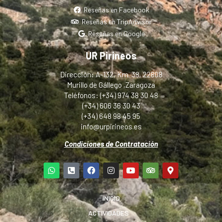
Reseñas en Facebook
Reseñas en TripAdvisor
Reseñas en Google
UR Pirineos
Dirección: A-132, Km. 38, 22808
Murillo de Gállego ,Zaragoza
Teléfonos: (+34) 974 38 30 48
(+34) 606 36 30 43
(+34) 648 98 45 95
info@urpirineos.es
Condiciones de Contratación
INICIO
ACTIVIDADES