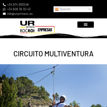
+34 974 383048
Spanish
+34 606 36 30 43
info@urpirineos.es
CIRCUITO MULTIVENTURA