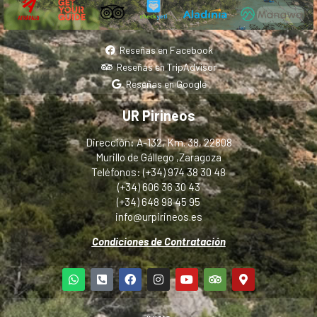
Reseñas en Facebook
Reseñas en TripAdvisor
Reseñas en Google
UR Pirineos
Dirección: A-132, Km. 38, 22808
Murillo de Gállego ,Zaragoza
Teléfonos: (+34) 974 38 30 48
(+34) 606 36 30 43
(+34) 648 98 45 95
info@urpirineos.es
Condiciones de Contratación