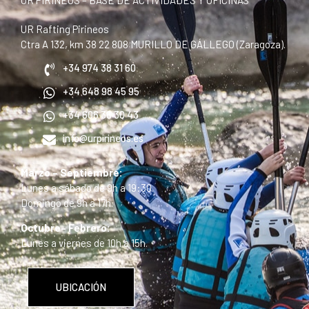
UR Rafting Pirineos
Ctra A 132, km 38 22 808 MURILLO DE GÁLLEGO (Zaragoza).
+34 974 38 31 60
+34 648 98 45 95
+34 606 36 30 43
info@urpirineos.es
Marzo – Septiembre:
Lunes a sábado de 9h a 19:30.
Domingo de 9h a 17h.
Octubre– Febrero:
Lunes a viernes de 10h a 15h.
UBICACIÓN