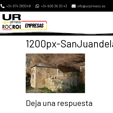
+34 974 383048
+34 606 36 30 43
info@urpirineos.es
1200px-SanJuandela
Deja una respuesta