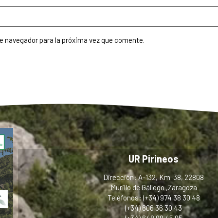
te navegador para la próxima vez que comente.
UR Pirineos
Dirección: A-132, Km. 38, 22808
Murillo de Gállego ,Zaragoza
Teléfonos: (+34) 974 38 30 48
(+34) 606 36 30 43
(+34) 648 98 45 95