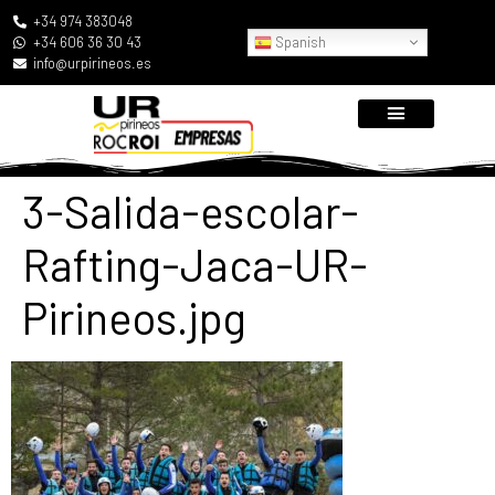
+34 974 383048
Spanish
+34 606 36 30 43
info@urpirineos.es
3-Salida-escolar-
Rafting-Jaca-UR-
Pirineos.jpg