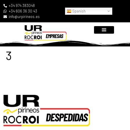
+34 974 383048
Spanish
+34 606 36 30 43
info@urpirineos.es
3