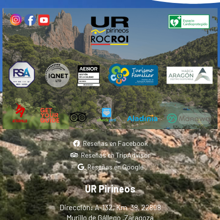
Reseñas en Facebook
Reseñas en TripAdvisor
Reseñas en Google
UR Pirineos
Dirección: A-132, Km. 38, 22808
Murillo de Gállego ,Zaragoza