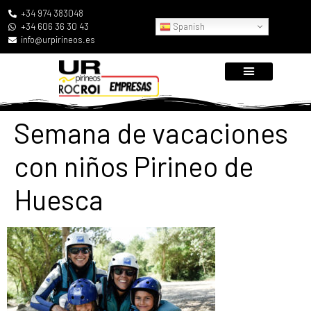
+34 974 383048
Spanish
+34 606 36 30 43
info@urpirineos.es
Semana de vacaciones
con niños Pirineo de
Huesca