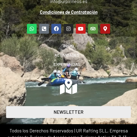
info@urpirineos.es
Condiciones de Contratación
INICIO
ACTIVIDADES
EXPERIENCIAS
CONTACTO
NEWSLETTER
Todos los Derechos Reservados | UR Rafting SLL, Empresa