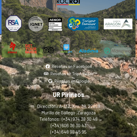
Reseñas en Facebook
Reseñas en TripAdvisor
Reseñas en Google
UR Pirineos
Dirección: A-132, Km. 38, 22808
Murillo de Gállego ,Zaragoza
Teléfonos: (+34) 974 38 30 48
(+34) 606 36 30 43
(+34) 648 98 45 95