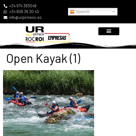
+34 974 383048
Spanish
+34 606 36 30 43
info@urpirineos.es
Open Kayak (1)