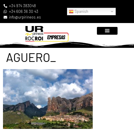
+34 974 383048
Spanish
+34 606 36 30 43
info@urpirineos.es
AGUERO_