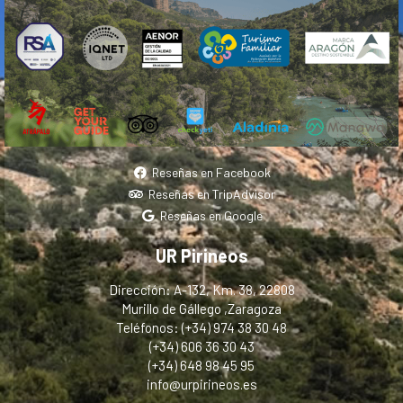
Reseñas en Facebook
Reseñas en TripAdvisor
Reseñas en Google
UR Pirineos
Dirección: A-132, Km. 38, 22808
Murillo de Gállego ,Zaragoza
Teléfonos: (+34) 974 38 30 48
(+34) 606 36 30 43
(+34) 648 98 45 95
info@urpirineos.es