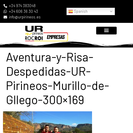
+34 974 383048
Spanish
+34 606 36 30 43
info@urpirineos.es
Aventura-y-Risa-
Despedidas-UR-
Pirineos-Murillo-de-
Gllego-300×169