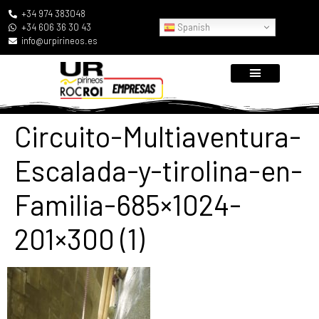
+34 974 383048
Spanish
+34 606 36 30 43
info@urpirineos.es
Circuito-Multiaventura-
Escalada-y-tirolina-en-
Familia-685×1024-
201×300 (1)