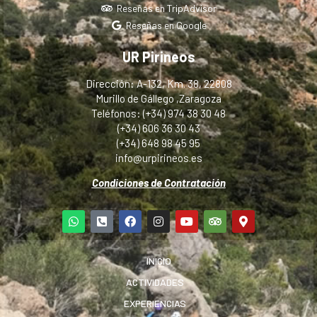
Reseñas en TripAdvisor
Reseñas en Google
UR Pirineos
Dirección: A-132, Km. 38, 22808
Murillo de Gállego ,Zaragoza
Teléfonos: (+34) 974 38 30 48
(+34) 606 36 30 43
(+34) 648 98 45 95
info@urpirineos.es
Condiciones de Contratación
INICIO
ACTIVIDADES
EXPERIENCIAS