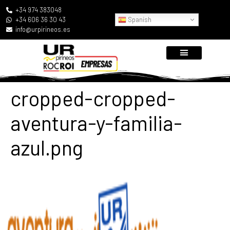
+34 974 383048
Spanish
+34 606 36 30 43
info@urpirineos.es
cropped-cropped-
aventura-y-familia-
azul.png