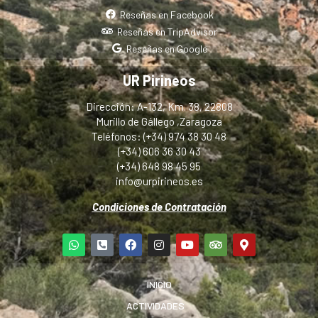
Reseñas en Facebook
Reseñas en TripAdvisor
Reseñas en Google
UR Pirineos
Dirección: A-132, Km. 38, 22808
Murillo de Gállego ,Zaragoza
Teléfonos: (+34) 974 38 30 48
(+34) 606 36 30 43
(+34) 648 98 45 95
info@urpirineos.es
Condiciones de Contratación
INICIO
ACTIVIDADES