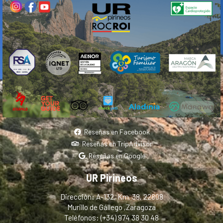
Reseñas en Facebook
Reseñas en TripAdvisor
Reseñas en Google
UR Pirineos
Dirección: A-132, Km. 38, 22808
Murillo de Gállego ,Zaragoza
Teléfonos: (+34) 974 38 30 48