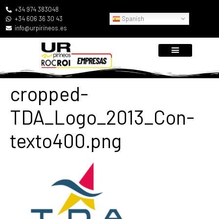
+34 974 383048
Spanish
+34 606 36 30 43
info@urpirineos.es
cropped-
TDA_Logo_2013_Con-
texto400.png