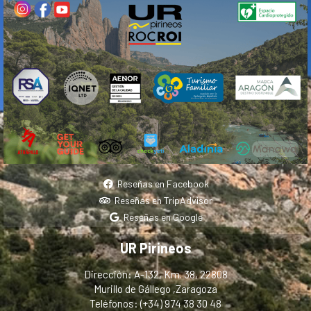
Reseñas en Facebook
Reseñas en TripAdvisor
Reseñas en Google
UR Pirineos
Dirección: A-132, Km. 38, 22808
Murillo de Gállego ,Zaragoza
Teléfonos: (+34) 974 38 30 48