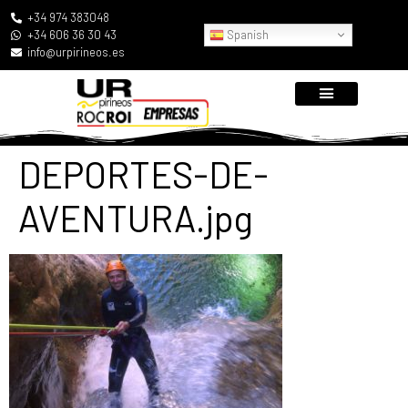
+34 974 383048
Spanish
+34 606 36 30 43
info@urpirineos.es
DEPORTES-DE-
AVENTURA.jpg