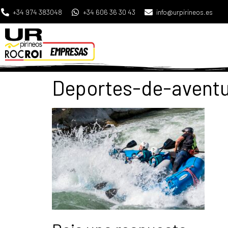
+34 974 383048
+34 606 36 30 43
info@urpirineos.es
Deportes-de-aventu