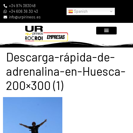
+34 974 383048
Spanish
+34 606 36 30 43
info@urpirineos.es
Descarga-rápida-de-
adrenalina-en-Huesca-
200×300 (1)