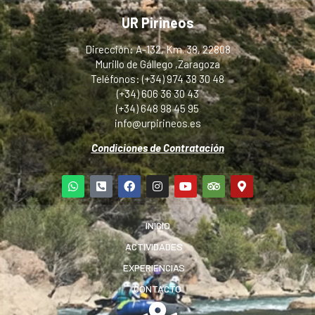
UR Pirineos
Dirección: A-132, Km. 38, 22808
Murillo de Gállego ,Zaragoza
Teléfonos: (+34) 974 38 30 48
(+34) 606 36 30 43
(+34) 648 98 45 95
info@urpirineos.es
Condiciones de Contratación
INICIO
ACTIVIDADES
EXPERIENCIAS
CONTACTO