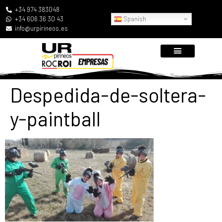
+34 974 383048
Spanish
+34 606 36 30 43
info@urpirineos.es
Despedida-de-soltera-
y-paintball