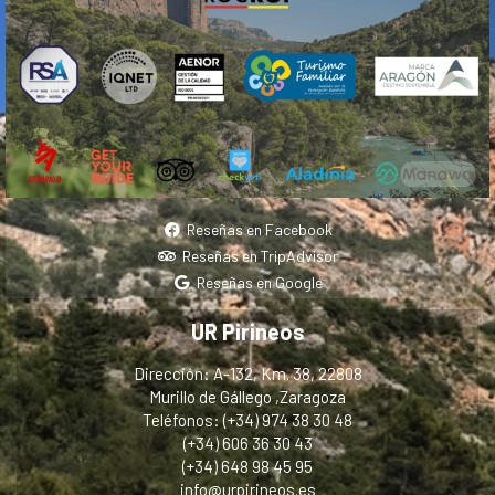
Reseñas en Facebook
Reseñas en TripAdvisor
Reseñas en Google
UR Pirineos
Dirección: A-132, Km. 38, 22808
Murillo de Gállego ,Zaragoza
Teléfonos: (+34) 974 38 30 48
(+34) 606 36 30 43
(+34) 648 98 45 95
info@urpirineos.es