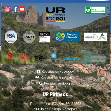
Reseñas en Facebook
Reseñas en TripAdvisor
Reseñas en Google
UR Pirineos
Dirección: A-132, Km. 38, 22808
Murillo de Gállego ,Zaragoza