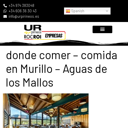
+34 974 383048
Spanish
+34 606 36 30 43
info@urpirineos.es
donde comer – comida
en Murillo – Aguas de
los Mallos