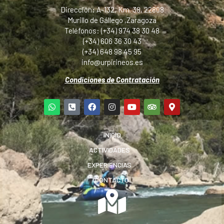
Dirección: A-132, Km. 38, 22808
Murillo de Gállego ,Zaragoza
Teléfonos: (+34) 974 38 30 48
(+34) 606 36 30 43
(+34) 648 98 45 95
info@urpirineos.es
Condiciones de Contratación
INICIO
ACTIVIDADES
EXPERIENCIAS
CONTACTO