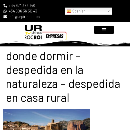
+34 974 383048
Spanish
+34 606 36 30 43
info@urpirineos.es
donde dormir –
despedida en la
naturaleza – despedida
en casa rural