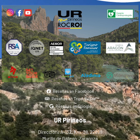
Reseñas en Facebook
Reseñas en TripAdvisor
Reseñas en Google
UR Pirineos
Dirección: A-132, Km. 38, 22808
Murillo de Gállego ,Zaragoza