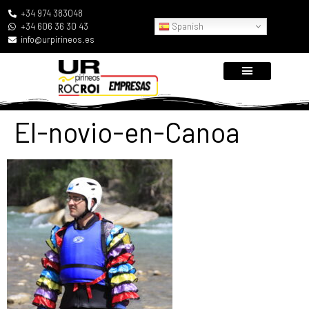
+34 974 383048
Spanish
+34 606 36 30 43
info@urpirineos.es
El-novio-en-Canoa