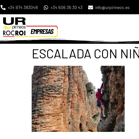
+34 974 383048
+34 606 36 30 43
info@urpirineos.es
ESCALADA CON NIÑ