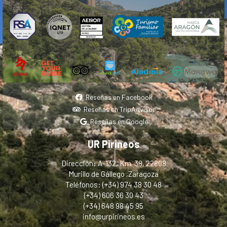
Reseñas en Facebook
Reseñas en TripAdvisor
Reseñas en Google
UR Pirineos
Dirección: A-132, Km. 38, 22808
Murillo de Gállego ,Zaragoza
Teléfonos: (+34) 974 38 30 48
(+34) 606 36 30 43
(+34) 648 98 45 95
info@urpirineos.es