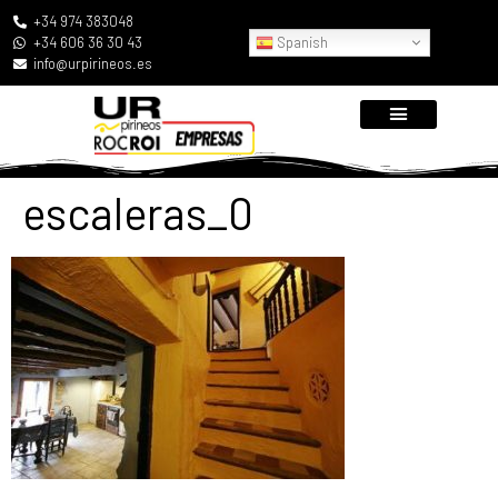
+34 974 383048
Spanish
+34 606 36 30 43
info@urpirineos.es
escaleras_0