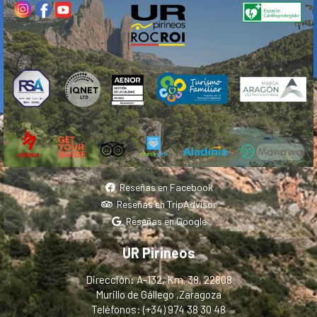
Reseñas en Facebook
Reseñas en TripAdvisor
Reseñas en Google
UR Pirineos
Dirección: A-132, Km. 38, 22808
Murillo de Gállego ,Zaragoza
Teléfonos: (+34) 974 38 30 48