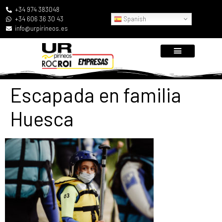
+34 974 383048
Spanish
+34 606 36 30 43
info@urpirineos.es
Escapada en familia
Huesca