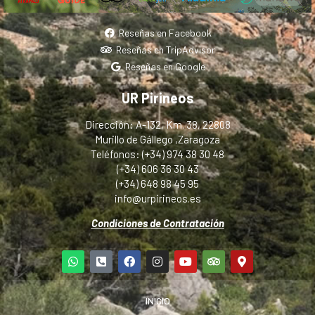
Reseñas en Facebook
Reseñas en TripAdvisor
Reseñas en Google
UR Pirineos
Dirección: A-132, Km. 38, 22808
Murillo de Gállego ,Zaragoza
Teléfonos: (+34) 974 38 30 48
(+34) 606 36 30 43
(+34) 648 98 45 95
info@urpirineos.es
Condiciones de Contratación
INICIO