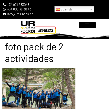
+34 974 383048
Spanish
+34 606 36 30 43
info@urpirineos.es
foto pack de 2
actividades