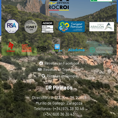
Reseñas en Facebook
Reseñas en TripAdvisor
Reseñas en Google
UR Pirineos
Dirección: A-132, Km. 38, 22808
Murillo de Gállego ,Zaragoza
Teléfonos: (+34) 974 38 30 48
(+34) 606 36 30 43