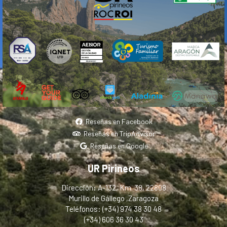
Reseñas en Facebook
Reseñas en TripAdvisor
Reseñas en Google
UR Pirineos
Dirección: A-132, Km. 38, 22808
Murillo de Gállego ,Zaragoza
Teléfonos: (+34) 974 38 30 48
(+34) 606 36 30 43