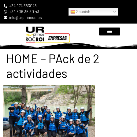
+34 974 383048
Spanish
+34 606 36 30 43
info@urpirineos.es
HOME – PAck de 2
actividades