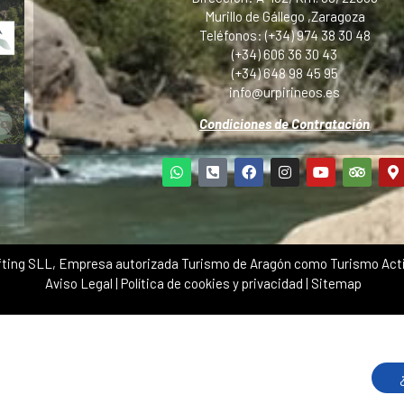
Murillo de Gállego ,Zaragoza
Teléfonos: (+34) 974 38 30 48
(+34) 606 36 30 43
(+34) 648 98 45 95
info@urpirineos.es
Condiciones de Contratación
ting SLL, Empresa autorizada Turismo de Aragón como Turismo Acti
Aviso Legal
|
Política de cookies y privacidad
|
Sitemap