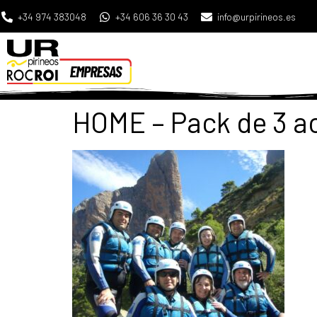
+34 974 383048
+34 606 36 30 43
info@urpirineos.es
HOME – Pack de 3 a