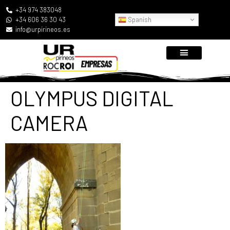
+34 974 383048
Spanish
+34 606 36 30 43
info@urpirineos.es
OLYMPUS DIGITAL
CAMERA