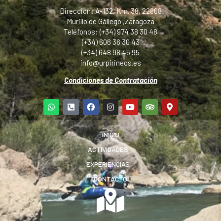
Dirección: A-132, Km. 38, 22808
Murillo de Gállego ,Zaragoza
Teléfonos: (+34) 974 38 30 48
(+34) 606 36 30 43
(+34) 648 98 45 95
info@urpirineos.es
Condiciones de Contratación
INICIO
ACTIVIDADES
EXPERIENCIAS
CONTACTO