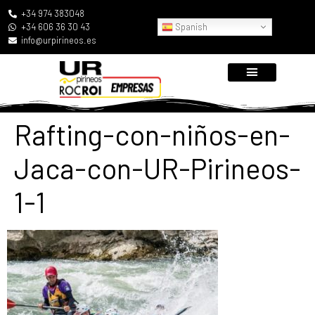
+34 974 383048
Spanish
+34 606 36 30 43
info@urpirineos.es
Rafting-con-niños-en-
Jaca-con-UR-Pirineos-
1-1