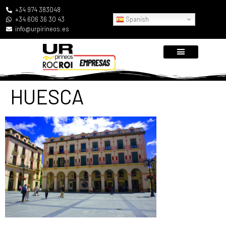
+34 974 383048
Spanish
+34 606 36 30 43
info@urpirineos.es
HUESCA