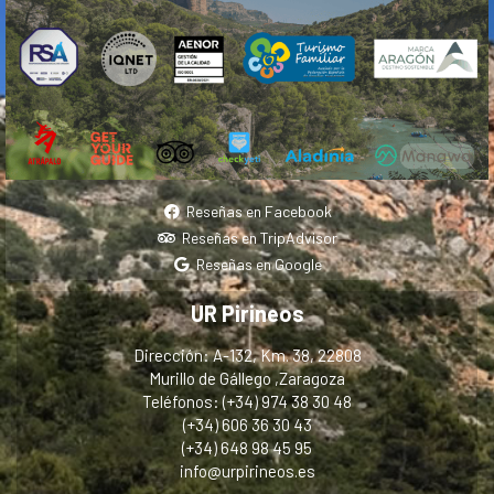
Reseñas en Facebook
Reseñas en TripAdvisor
Reseñas en Google
UR Pirineos
Dirección: A-132, Km. 38, 22808
Murillo de Gállego ,Zaragoza
Teléfonos: (+34) 974 38 30 48
(+34) 606 36 30 43
(+34) 648 98 45 95
info@urpirineos.es