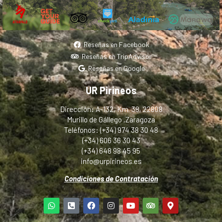
Reseñas en Facebook
Reseñas en TripAdvisor
Reseñas en Google
UR Pirineos
Dirección: A-132, Km. 38, 22808
Murillo de Gállego ,Zaragoza
Teléfonos: (+34) 974 38 30 48
(+34) 606 36 30 43
(+34) 648 98 45 95
info@urpirineos.es
Condiciones de Contratación