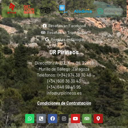
Reseñas en Facebook
Reseñas en TripAdvisor
Reseñas en Google
UR Pirineos
Dirección: A-132, Km. 38, 22808
Murillo de Gállego ,Zaragoza
Teléfonos: (+34) 974 38 30 48
(+34) 606 36 30 43
(+34) 648 98 45 95
info@urpirineos.es
Condiciones de Contratación