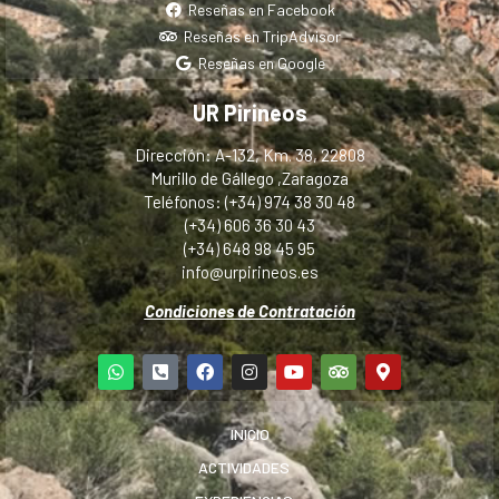
Reseñas en Facebook
Reseñas en TripAdvisor
Reseñas en Google
UR Pirineos
Dirección: A-132, Km. 38, 22808
Murillo de Gállego ,Zaragoza
Teléfonos: (+34) 974 38 30 48
(+34) 606 36 30 43
(+34) 648 98 45 95
info@urpirineos.es
Condiciones de Contratación
INICIO
ACTIVIDADES