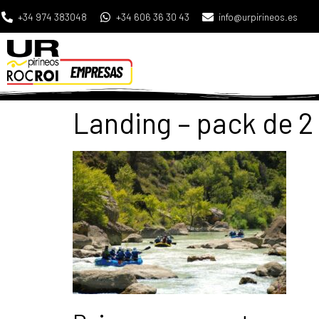
+34 974 383048
+34 606 36 30 43
info@urpirineos.es
Landing – pack de 2