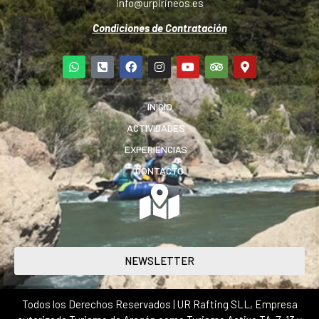
info@urpirineos.es
Condiciones de Contratación
INICIO
ACTIVIDADES
EXPERIENCIAS
CONTACTO
NEWSLETTER
Todos los Derechos Reservados | UR Rafting SLL, Empresa