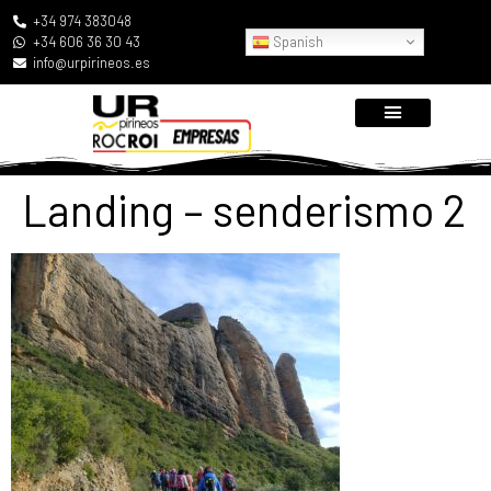
+34 974 383048
Spanish
+34 606 36 30 43
info@urpirineos.es
Landing – senderismo 2