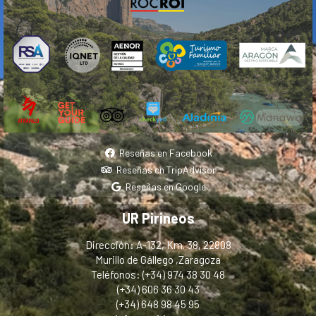
Reseñas en Facebook
Reseñas en TripAdvisor
Reseñas en Google
UR Pirineos
Dirección: A-132, Km. 38, 22808
Murillo de Gállego ,Zaragoza
Teléfonos: (+34) 974 38 30 48
(+34) 606 36 30 43
(+34) 648 98 45 95