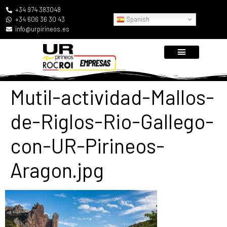
+34 974 383048
Spanish
+34 606 36 30 43
info@urpirineos.es
Mutil-actividad-Mallos-
de-Riglos-Rio-Gallego-
con-UR-Pirineos-
Aragon.jpg