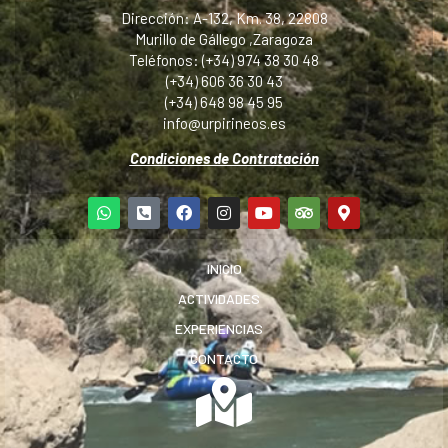
Dirección: A-132, Km. 38, 22808
Murillo de Gállego ,Zaragoza
Teléfonos: (+34) 974 38 30 48
(+34) 606 36 30 43
(+34) 648 98 45 95
info@urpirineos.es
Condiciones de Contratación
INICIO
ACTIVIDADES
EXPERIENCIAS
CONTACTO