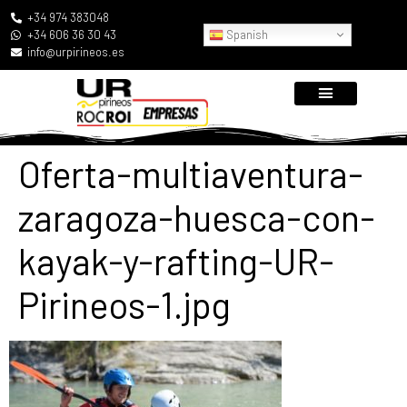
+34 974 383048
Spanish
+34 606 36 30 43
info@urpirineos.es
Oferta-multiaventura-
zaragoza-huesca-con-
kayak-y-rafting-UR-
Pirineos-1.jpg