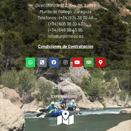
Dirección: A-132, Km. 38, 22808
Murillo de Gállego ,Zaragoza
Teléfonos: (+34) 974 38 30 48
(+34) 606 36 30 43
(+34) 648 98 45 95
info@urpirineos.es
Condiciones de Contratación
INICIO
ACTIVIDADES
EXPERIENCIAS
CONTACTO