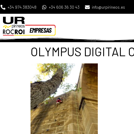
+34 974 383048
+34 606 36 30 43
info@urpirineos.es
OLYMPUS DIGITAL