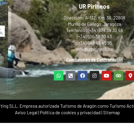
UR Pirineos
Dirección: A-132, Km. 38, 22808
Murillo de Gállego ,Zaragoza
Teléfonos: (+34) 974 38 30 48
(+34) 606 36 30 43
(+34) 648 98 45 95
info@urpirineos.es
Condiciones de Contratación
ting SLL, Empresa autorizada Turismo de Aragón como Turismo Acti
Aviso Legal
|
Política de cookies y privacidad
|
Sitemap