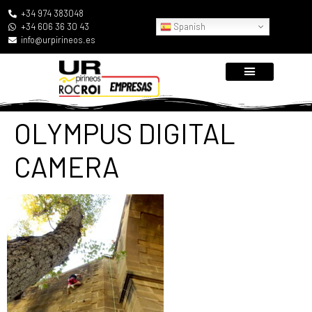
+34 974 383048
Spanish
+34 606 36 30 43
info@urpirineos.es
OLYMPUS DIGITAL
CAMERA