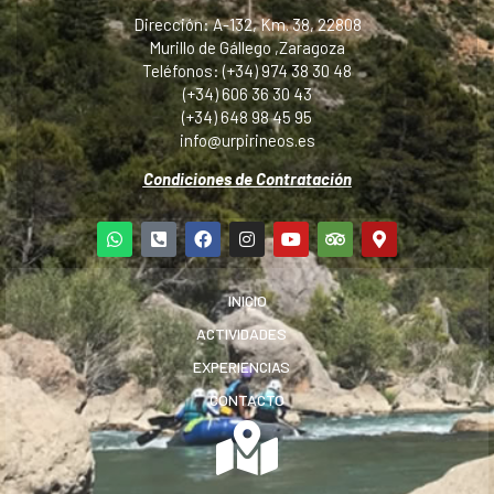
Dirección: A-132, Km. 38, 22808
Murillo de Gállego ,Zaragoza
Teléfonos: (+34) 974 38 30 48
(+34) 606 36 30 43
(+34) 648 98 45 95
info@urpirineos.es
Condiciones de Contratación
INICIO
ACTIVIDADES
EXPERIENCIAS
CONTACTO