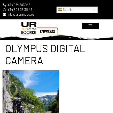
+34 974 383048
Spanish
+34 606 36 30 43
info@urpirineos.es
OLYMPUS DIGITAL
CAMERA