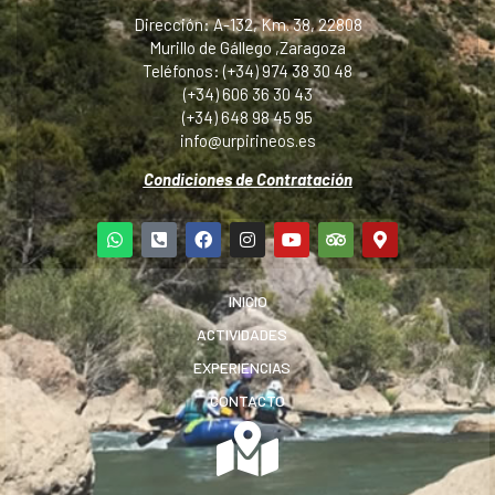
Dirección: A-132, Km. 38, 22808
Murillo de Gállego ,Zaragoza
Teléfonos: (+34) 974 38 30 48
(+34) 606 36 30 43
(+34) 648 98 45 95
info@urpirineos.es
Condiciones de Contratación
INICIO
ACTIVIDADES
EXPERIENCIAS
CONTACTO