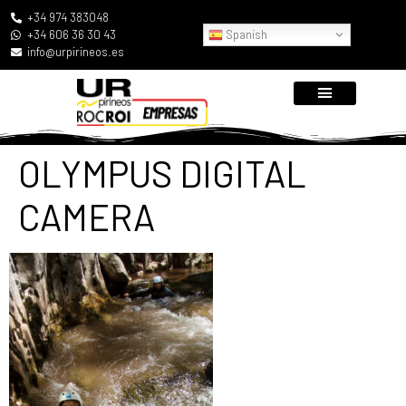
+34 974 383048
Spanish
+34 606 36 30 43
info@urpirineos.es
OLYMPUS DIGITAL
CAMERA