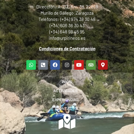
Dirección: A-132, Km. 38, 22808
Murillo de Gállego ,Zaragoza
Teléfonos: (+34) 974 38 30 48
(+34) 606 36 30 43
(+34) 648 98 45 95
info@urpirineos.es
Condiciones de Contratación
INICIO
ACTIVIDADES
EXPERIENCIAS
CONTACTO