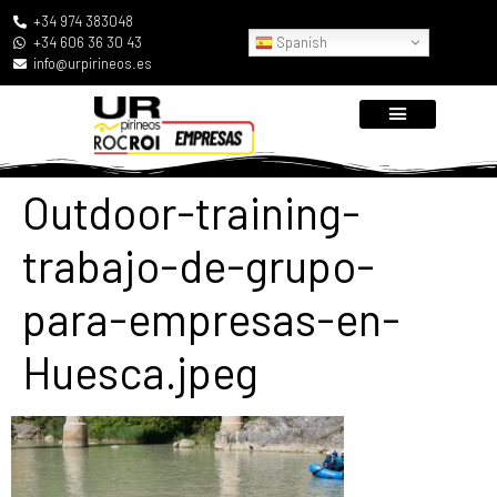
+34 974 383048
Spanish
+34 606 36 30 43
info@urpirineos.es
Outdoor-training-
trabajo-de-grupo-
para-empresas-en-
Huesca.jpeg