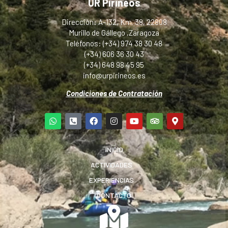
UR Pirineos
Dirección: A-132, Km. 38, 22808
Murillo de Gállego ,Zaragoza
Teléfonos: (+34) 974 38 30 48
(+34) 606 36 30 43
(+34) 648 98 45 95
info@urpirineos.es
Condiciones de Contratación
INICIO
ACTIVIDADES
EXPERIENCIAS
CONTACTO