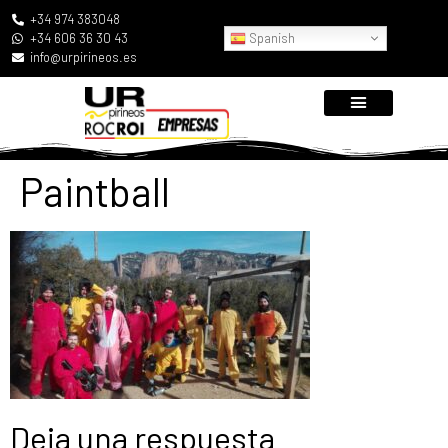
+34 974 383048
Spanish
+34 606 36 30 43
info@urpirineos.es
Paintball
Deja una respuesta