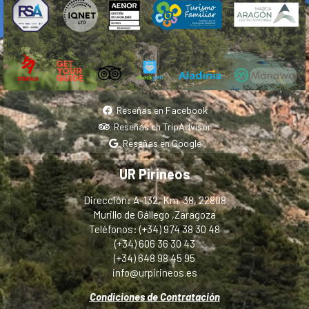
Reseñas en Facebook
Reseñas en TripAdvisor
Reseñas en Google
UR Pirineos
Dirección: A-132, Km. 38, 22808
Murillo de Gállego ,Zaragoza
Teléfonos: (+34) 974 38 30 48
(+34) 606 36 30 43
(+34) 648 98 45 95
info@urpirineos.es
Condiciones de Contratación