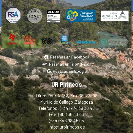
Reseñas en Facebook
Reseñas en TripAdvisor
Reseñas en Google
UR Pirineos
Dirección: A-132, Km. 38, 22808
Murillo de Gállego ,Zaragoza
Teléfonos: (+34) 974 38 30 48
(+34) 606 36 30 43
(+34) 648 98 45 95
info@urpirineos.es