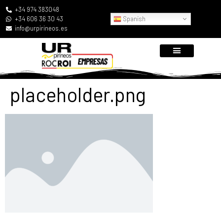
+34 974 383048
Spanish
+34 606 36 30 43
info@urpirineos.es
placeholder.png