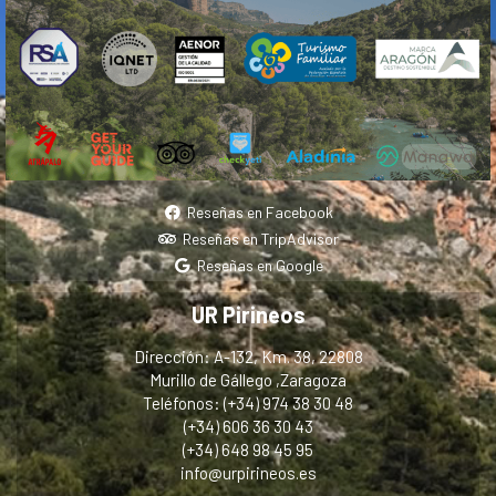
Reseñas en Facebook
Reseñas en TripAdvisor
Reseñas en Google
UR Pirineos
Dirección: A-132, Km. 38, 22808
Murillo de Gállego ,Zaragoza
Teléfonos: (+34) 974 38 30 48
(+34) 606 36 30 43
(+34) 648 98 45 95
info@urpirineos.es