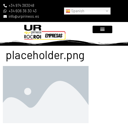
+34 974 383048
Spanish
+34 606 36 30 43
info@urpirineos.es
placeholder.png