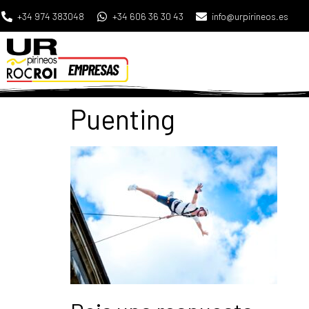
+34 974 383048
+34 606 36 30 43
info@urpirineos.es
Puenting