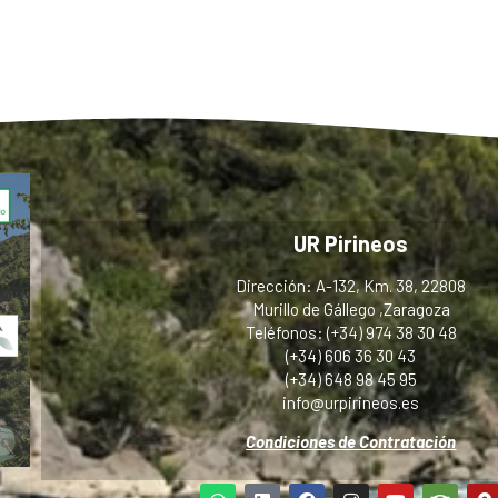
UR Pirineos
Dirección: A-132, Km. 38, 22808
Murillo de Gállego ,Zaragoza
Teléfonos: (+34) 974 38 30 48
(+34) 606 36 30 43
(+34) 648 98 45 95
info@urpirineos.es
Condiciones de Contratación