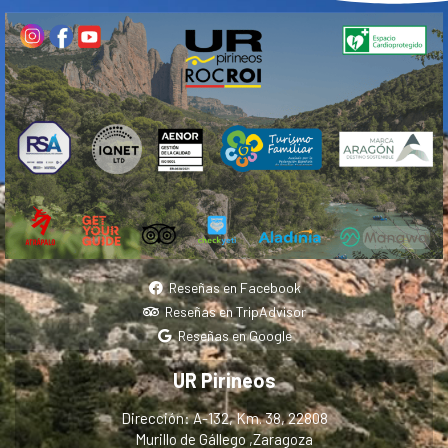
Reseñas en Facebook
Reseñas en TripAdvisor
Reseñas en Google
UR Pirineos
Dirección: A-132, Km. 38, 22808
Murillo de Gállego ,Zaragoza