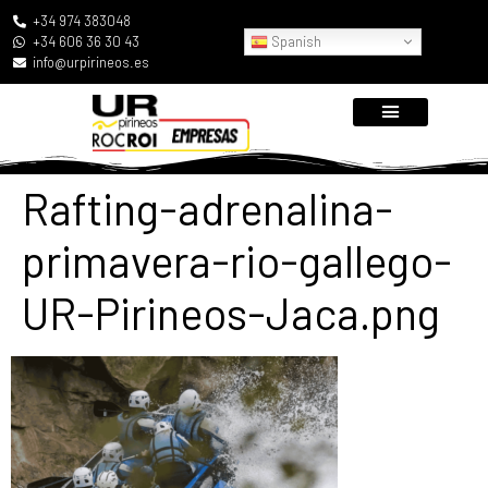
+34 974 383048
Spanish
+34 606 36 30 43
info@urpirineos.es
Rafting-adrenalina-
primavera-rio-gallego-
UR-Pirineos-Jaca.png