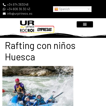
+34 974 383048
Spanish
+34 606 36 30 43
info@urpirineos.es
Rafting con niños
Huesca