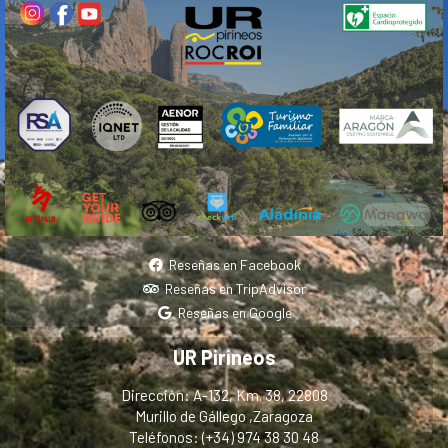
Reseñas en Facebook
Reseñas en TripAdvisor
Reseñas en Google
UR Pirineos
Dirección: A-132, Km. 38, 22808
Murillo de Gállego ,Zaragoza
Teléfonos: (+34) 974 38 30 48