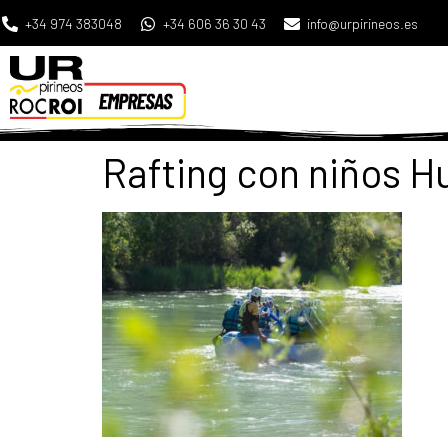
+34 974 383048
+34 606 36 30 43
info@urpirineos.es
Rafting con niños H